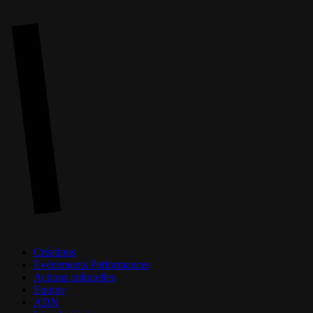
Skip
to
main
content
Menu
Créations
Evénements Performances
Actions culturelles
Equipe
ADN