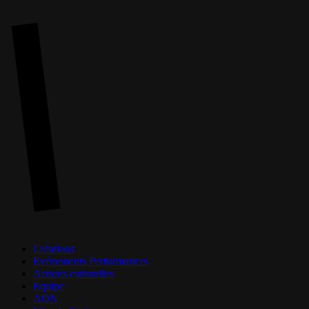
Skip
to
main
content
Menu
Créations
Evénements Performances
Actions culturelles
Equipe
ADN