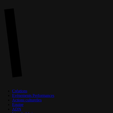
Skip
to
main
content
Menu
Créations
Evénements Performances
Actions culturelles
Equipe
ADN