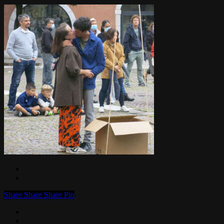
Share
Share
Share
Pin
facebook
linkedin