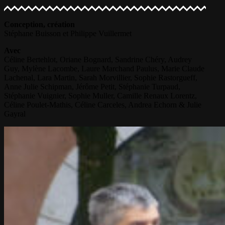
Conception, création
Stéphane Buisson et Philippe Vuillermet
Avec
Céline Bertehlot, Oriane Bognard, Sandrine Chéry, Audrey
Guy, Mylène Lacombe, Laure Marchand Paulus, Marie Claude
Lachenal, Lara Martin, Sarah Morvillier, Sophie Rastorgueff,
Anne Julie Schipman, Jérôme Petit, Stéphanie Turpaud,
Stéphanie Vuignier, Sophie Muller, Camille Renaux Lorentz,
Céline Poulet-Mathis, Céline Carceles, Andrea Echorn & Julie
Gayral