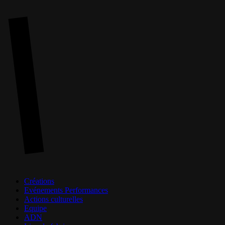
Skip
to
main
content
Menu
Créations
Evénements Performances
Actions culturelles
Equipe
ADN