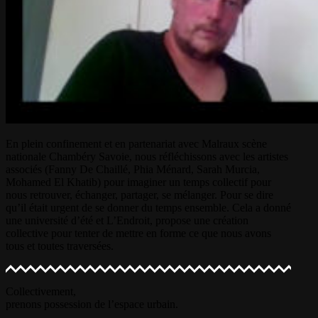
En plein confinement et en partenariat avec Malraux scène
nationale Chambéry Savoie, nous réfléchissons avec les artistes
associés (Fanny De Chaillé, Phia Ménard, Sarah Murcia,
Mohamed El Khatib) pour imaginer un temps collectif pour
nous retrouver, échanger, partager, se mélanger. Pour se dire
qu’il était urgent de se donner du temps ensemble. Cela a donné
une université d’été et L’Endroit, propose une création
collective pour tenter de mettre en forme ce que nous avons
tous et toutes traversées.
Collectivement,
prenons possession de l’espace urbain.