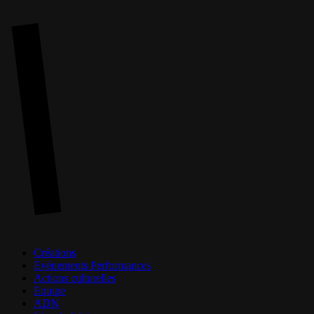
Skip
to
main
content
Menu
Créations
Evénements Performances
Actions culturelles
Equipe
ADN