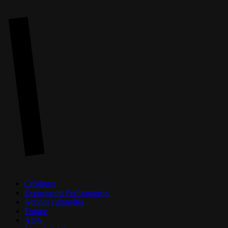
Skip
to
main
content
Menu
Créations
Evénements Performances
Actions culturelles
Equipe
ADN