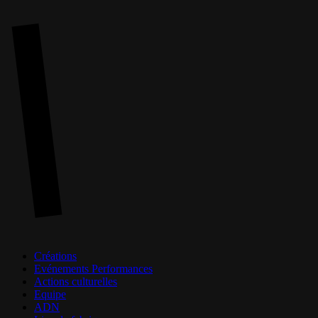
Skip
to
main
content
Menu
Créations
Evénements Performances
Actions culturelles
Equipe
ADN