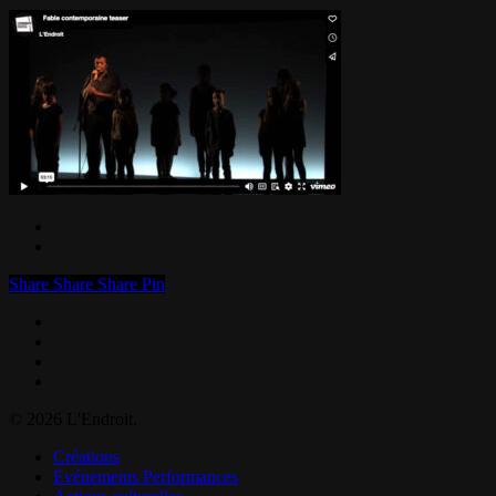
Share
Share
Share
Pin
facebook
linkedin
instagram
email
© 2026 L'Endroit.
Close
Créations
Menu
Evénements Performances