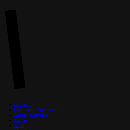
Skip
to
main
content
Menu
Créations
Evénements Performances
Actions culturelles
Equipe
ADN