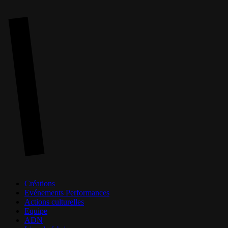
Skip
to
main
content
Menu
Créations
Evénements Performances
Actions culturelles
Equipe
ADN