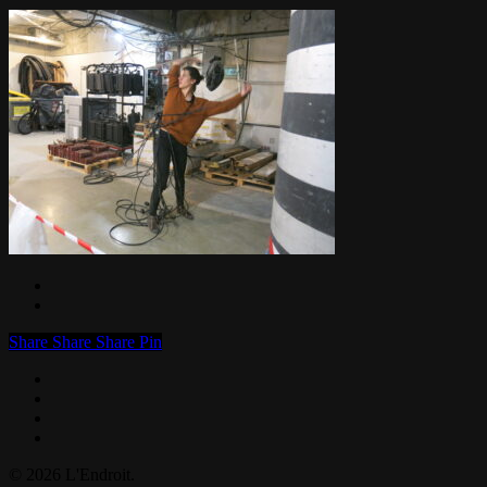
Share
Share
Share
Pin
facebook
linkedin
instagram
email
© 2026 L'Endroit.