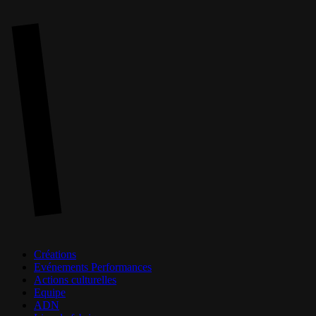
Skip
to
main
content
Menu
Créations
Evénements Performances
Actions culturelles
Equipe
ADN