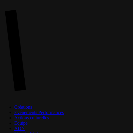
Skip
to
main
content
Menu
Créations
Evénements Performances
Actions culturelles
Equipe
ADN