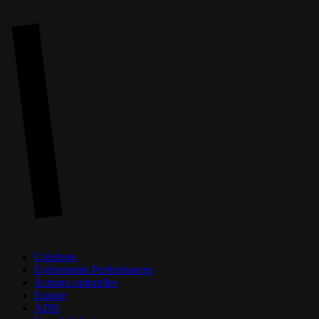
Skip
to
main
content
Menu
Créations
Evénements Performances
Actions culturelles
Equipe
ADN