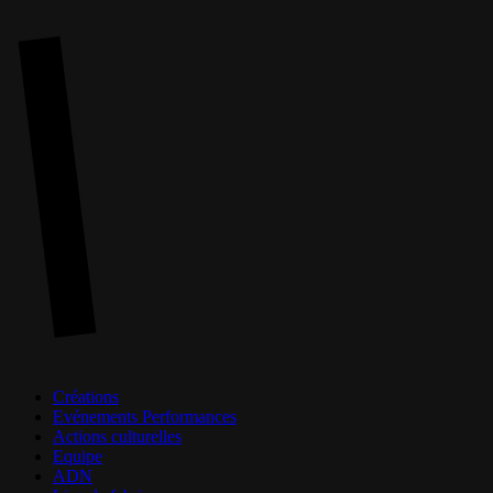
Skip
to
main
content
Menu
Créations
Evénements Performances
Actions culturelles
Equipe
ADN