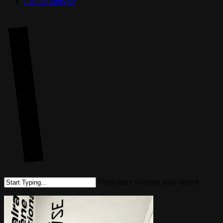
Lieu de fabrique
Press enter to begin your search
Close
Search