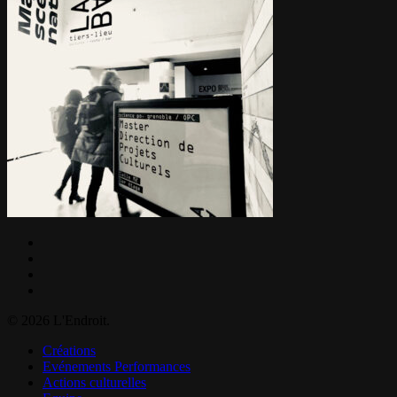
facebook
linkedin
instagram
email
© 2026 L'Endroit.
Close
Créations
Menu
Evénements Performances
Actions culturelles