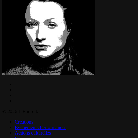
facebook
linkedin
instagram
email
© 2026 L'Endroit.
Close
Créations
Menu
Evénements Performances
Actions culturelles