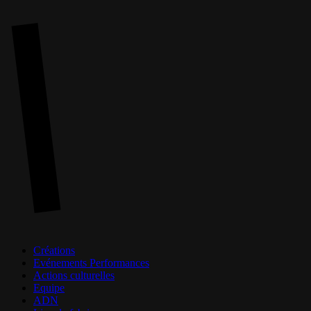
Skip
to
main
content
Menu
Créations
Evénements Performances
Actions culturelles
Equipe
ADN