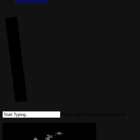
Lieu de fabrique
Press enter to begin your search
Close
Search